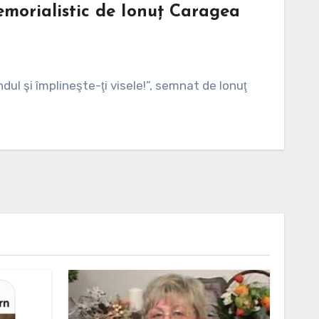
memorialistic de Ionuț Caragea
ul şi împlineşte-ţi visele!”, semnat de Ionuţ