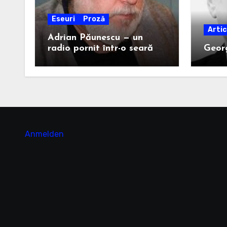
Eseuri
Proză
Artic
Adrian Păunescu — un
radio pornit într-o seară
Georg
de demult
Anmelden