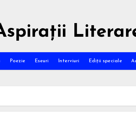
Aspirații Literar
ă
Poezie
Eseuri
Interviuri
Ediții speciale
A