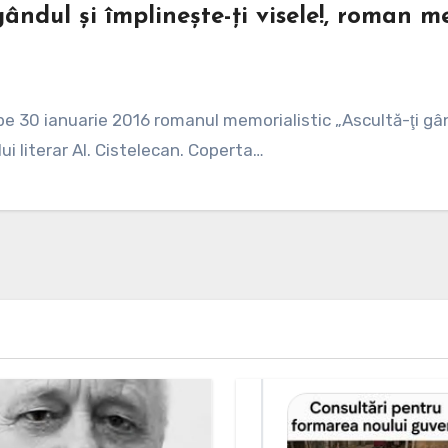
 gândul și împlinește-ți visele!, roman 
pe 30 ianuarie 2016 romanul memorialistic „Ascultă-ţi gând
lui literar Al. Cistelecan. Coperta…