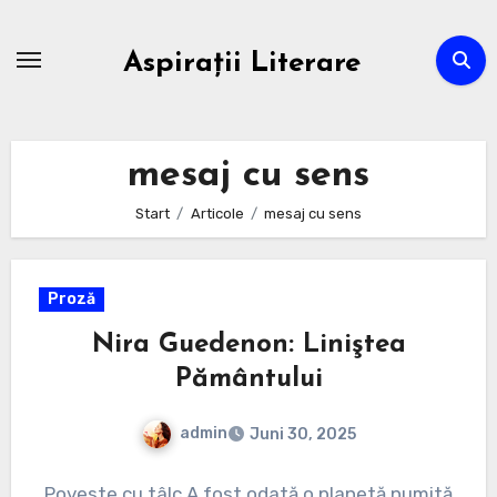
Zum
Inhalt
Aspirații Literare
springen
mesaj cu sens
Start
Articole
mesaj cu sens
Proză
Nira Guedenon: Liniştea
Pământului
admin
Juni 30, 2025
Keine
Poveste cu tâlc A fost odată o planetă numită