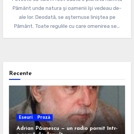
Kommentare
Pământ unde natura şi oamenii îşi vedeau de-
ale lor. Deodată, se aşternuse liniştea pe
Pământ. Toate regulile cu care omenirea se…
Recente
Eseuri
Proză
Adrian Păunescu — un radio pornit într-