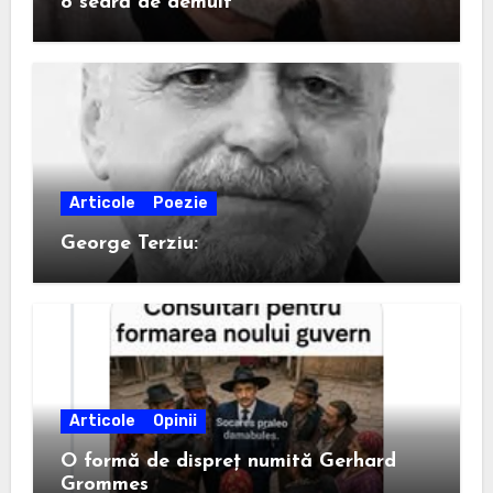
o seară de demult
Articole
Poezie
George Terziu:
Articole
Opinii
O formă de dispreț numită Gerhard
Grommes