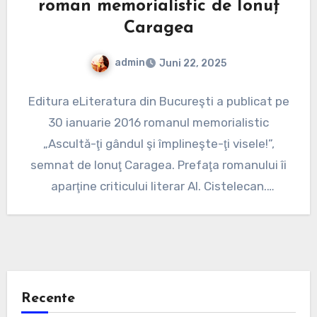
roman memorialistic de Ionuț
Caragea
admin
Juni 22, 2025
Keine
Editura eLiteratura din Bucureşti a publicat pe
Kommentare
30 ianuarie 2016 romanul memorialistic
„Ascultă-ţi gândul şi împlineşte-ţi visele!”,
semnat de Ionuţ Caragea. Prefaţa romanului îi
aparţine criticului literar Al. Cistelecan.
Coperta…
Recente