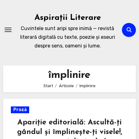
Zum
Inhalt
Aspirații Literare
springen
Cuvintele sunt aripi spre inimă — revistă
literară digitală cu texte, poezie și eseuri
despre sens, oameni și lume.
împlinire
Start
Articole
împlinire
Proză
Apariție editorială: Ascultă-ți
gândul și împlinește-ți visele!,